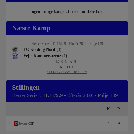
Ingen forrige kampe at finde for dette hold
Næste Kamp
Herrer Serie 5 11:11/9:9 - Efterår 2026 - Pulje 149
FC Kolding Nord (1)
Vejle Kammeraterne (1)
LØR. 15. AUG.
KL. 13.00
STILLINGEN
KAMPPROGRAM
Stillingen
Herrer Serie 5 11:11/9:9 - Efterår 2026 • Pulje 149
K
P
1
Erritsø GIF
0
0