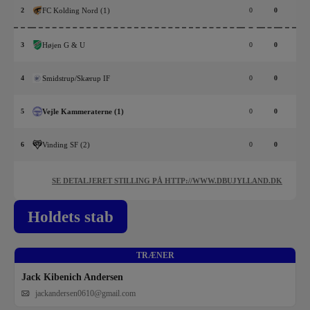
2
FC Kolding Nord (1)
0
0
3
Højen G & U
0
0
4
Smidstrup/Skærup IF
0
0
5
Vejle Kammeraterne (1)
0
0
6
Vinding SF (2)
0
0
SE DETALJERET STILLING PÅ HTTP://WWW.DBUJYLLAND.DK
Holdets stab
TRÆNER
Jack Kibenich Andersen
jackandersen0610@gmail.com