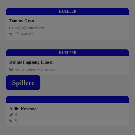
HJÆLPER
Tommy Grøn
tcg28@hotmail.com
27 14 49 00
HJÆLPER
Dennis Fuglsang Eliasen
dennis.f.eliasen@gmail.com
Spillere
Aldin Keserovic
0
0