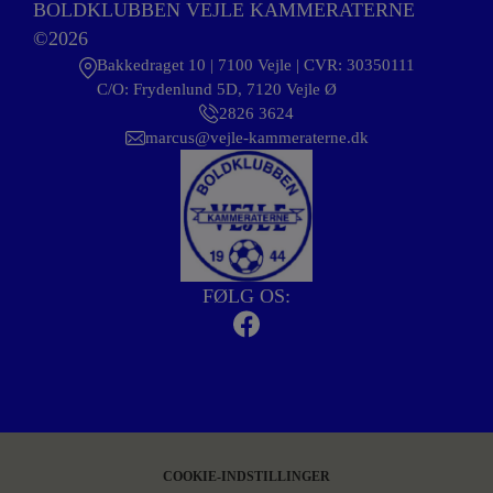
BOLDKLUBBEN VEJLE KAMMERATERNE
©2026
Bakkedraget 10 | 7100 Vejle | CVR: 30350111
C/O: Frydenlund 5D, 7120 Vejle Ø
2826 3624
marcus@vejle-kammeraterne.dk
FØLG OS:
COOKIE-INDSTILLINGER