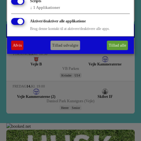
Scripts
↓
1
Applikationer
Der er ingen livekampe på nuværende tidspunkt
Aktiver/deaktiver alle applikatione
Ugens kampe
Brug denne kontakt til at aktivere/deaktivere alle apps.
AUGUST
Afvis
Tillad udvalgte
Tillad alle
TORSDAG
13.
Kl. 18:30
Vejle B
Vejle Kammeraterne
VB Parken
Kvinder
U14
FREDAG
14.
Kl. 19:00
Vejle Kammeraterne (2)
Skibet IF
Danisol Park Kunstgræs (Vejle)
Herrer
Senior