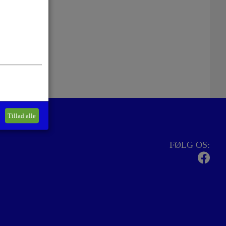
Tillad alle
FØLG OS: