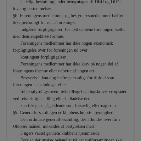
endelig beslutning under hensyntagen til DBU og DIF´s
love og bestemmelser.
§8: Foreningens medlemmer og bestyrelsesmedlemmer hæfter
ikke personligt for de af foreningen
indgåede forpligtigelser, for hvilke alene foreningen hæfter
med dens respektive formue.
Foreningens medlemmer har ikke nogen økonomisk
forpligtigelse over for foreningen ud over
kontingent forpligtigelsen.
Foreningens medlemmer har ikke krav på nogen del af
foreningens formue eller udbytte af nogen art.
Bestyrelsen kan dog hæfte personligt for tilskud som
foreningen har modtaget efter
folkeoplysningsloven, hvis tilbagebetalingskravet er opstået
ved retsstridig handling eller indladelse der
kan tilregnes pågældende som forsætlig eller uagtsom.
§9: Generalforsamlingen er klubbens højeste myndighed.
Den ordinære generalforsamling, der afholdes hvert år i
Oktober måned, indkaldes af bestyrelsen med
3 ugers varsel gennem klubbens hjemmeside.
Forslag der ønskes behandlet på generalforsamlingen skal