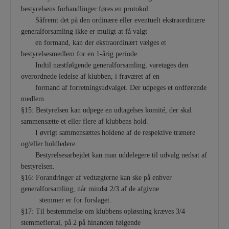
bestyrelsens forhandlinger føres en protokol.
Såfremt det på den ordinære eller eventuelt ekstraordinære
generalforsamling ikke er muligt at få valgt
en formand, kan der ekstraordinært vælges et
bestyrelsesmedlem for en 1-årig periode.
Indtil næstfølgende generalforsamling, varetages den
overordnede ledelse af klubben, i fraværet af en
formand af forretningsudvalget. Der udpeges et ordførende
medlem.
§15: Bestyrelsen kan udpege en udtagelses komité, der skal
sammensætte et eller flere af klubbens hold.
I øvrigt sammensættes holdene af de respektive trænere
og/eller holdledere.
Bestyrelsesarbejdet kan man uddelegere til udvalg nedsat af
bestyrelsen.
§16: Forandringer af vedtægterne kan ske på enhver
generalforsamling, når mindst 2/3 af de afgivne
stemmer er for forslaget.
§17: Til bestemmelse om klubbens opløsning kræves 3/4
stemmeflertal, på 2 på hinanden følgende