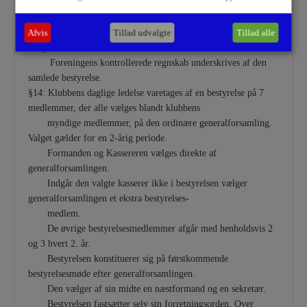
§13: Foreningen tegnes ved underskrift af forretningsudvalget,
dog ved køb, salg eller pantsætning af fast
ejendom, samt ved optagelse af lån, af den samlede
Afvis
Tillad udvalgte
Tillad alle
bestyrelse.
Foreningens kontrollerede regnskab underskrives af den
samlede bestyrelse.
§14: Klubbens daglige ledelse varetages af en bestyrelse på 7
medlemmer, der alle vælges blandt klubbens
myndige medlemmer, på den ordinære generalforsamling.
Valget gælder for en 2-årig periode.
Formanden og Kassereren vælges direkte af
generalforsamlingen.
Indgår den valgte kasserer ikke i bestyrelsen vælger
generalforsamlingen et ekstra bestyrelses-
medlem.
De øvrige bestyrelsesmedlemmer afgår med henholdsvis 2
og 3 hvert 2. år.
Bestyrelsen konstituerer sig på førstkommende
bestyrelsesmøde efter generalforsamlingen.
Den vælger af sin midte en næstformand og en sekretær.
Bestyrelsen fastsætter selv sin forretningsorden. Over