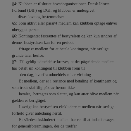
§4: Klubben er tilsluttet hovedorganisationen Dansk Idræts
Forbund (DIF) og DGI, og klubben er undergivet
disses love og bestemmelser.
§5: Som aktivt eller passivt medlem kan klubben optage enhver
uberygtet person.
§6: Kontingentet fastsættes af bestyrelsen og kan kun ændres af
denne. Bestyrelsen kan for en periode
fritage et medlem for at betale kontingent, når særlige
grunde taler herfor.
§7: Til gyldig udmeldelse kræves, at det pågældende medlem
har betalt sin kontingent til klubben frem til
den dag, hvorfra udmeldelsen har virkning.
Et medlem, der er i restance med betaling af kontingent og
som trods skriftlig påkrav herom ikke
betaler, betragtes som slettet, og kan atter blive medlem når
gælden er berigtiget.
I øvrigt kan bestyrelsen ekskludere et medlem når særlige
forhold giver anledning hertil.
Et således ekskluderet medlem har ret til at indanke sagen
for generalforsamlingen, der da træffer