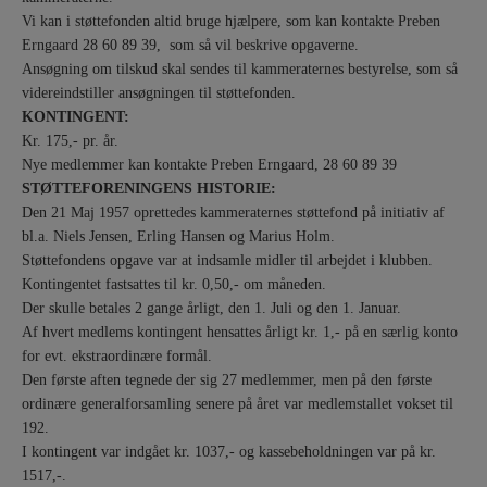
Vi kan i støttefonden altid bruge hjælpere, som kan kontakte Preben
Erngaard 28 60 89 39, som så vil beskrive opgaverne.
Ansøgning om tilskud skal sendes til kammeraternes bestyrelse, som så
videreindstiller ansøgningen til støttefonden.
KONTINGENT:
Kr. 175,- pr. år.
Nye medlemmer kan kontakte Preben Erngaard, 28 60 89 39
STØTTEFORENINGENS HISTORIE:
Den 21 Maj 1957 oprettedes kammeraternes støttefond på initiativ af
bl.a. Niels Jensen, Erling Hansen og Marius Holm.
Støttefondens opgave var at indsamle midler til arbejdet i klubben.
Kontingentet fastsattes til kr. 0,50,- om måneden.
Der skulle betales 2 gange årligt, den 1. Juli og den 1. Januar.
Af hvert medlems kontingent hensattes årligt kr. 1,- på en særlig konto
for evt. ekstraordinære formål.
Den første aften tegnede der sig 27 medlemmer, men på den første
ordinære generalforsamling senere på året var medlemstallet vokset til
192.
I kontingent var indgået kr. 1037,- og kassebeholdningen var på kr.
1517,-.