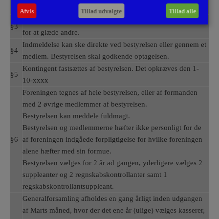
bestyrelsens skøn.
Afvis
Tillad udvalgte
Tillad alle
Foreningens motto er: Vi betaler vort kontingent med glæde,
§3
for at glæde andre.
Indmeldelse kan ske direkte ved bestyrelsen eller gennem et
§4
medlem. Bestyrelsen skal godkende optagelsen.
Kontingent fastsættes af bestyrelsen. Det opkræves den 1-
§5
10-xxxx
Foreningen tegnes af hele bestyrelsen, eller af formanden
med 2 øvrige medlemmer af bestyrelsen.
Bestyrelsen kan meddele fuldmagt.
Bestyrelsen og medlemmerne hæfter ikke personligt for de
§6
af foreningen indgåede forpligtigelse for hvilke foreningen
alene hæfter med sin formue.
Bestyrelsen vælges for 2 år ad gangen, yderligere vælges 2
suppleanter og 2 regnskabskontrollanter samt 1
regskabskontrollantsuppleant.
Generalforsamling afholdes en gang årligt inden udgangen
af Marts måned, hvor der det ene år (ulige) vælges kasserer,