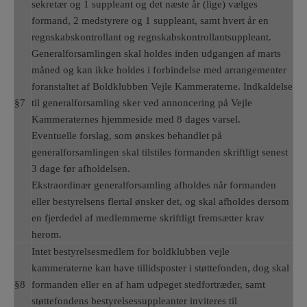
sekretær og 1 suppleant og det næste år (lige) vælges
formand, 2 medstyrere og 1 suppleant, samt hvert år en
regnskabskontrollant og regnskabskontrollantsuppleant.
Generalforsamlingen skal holdes inden udgangen af marts
måned og kan ikke holdes i forbindelse med arrangementer
foranstaltet af Boldklubben Vejle Kammeraterne. Indkaldelse
§7
til generalforsamling sker ved annoncering på Vejle
Kammeraternes hjemmeside med 8 dages varsel.
Eventuelle forslag, som ønskes behandlet på
generalforsamlingen skal tilstiles formanden skriftligt senest
3 dage før afholdelsen.
Ekstraordinær generalforsamling afholdes når formanden
eller bestyrelsens flertal ønsker det, og skal afholdes dersom
en fjerdedel af medlemmerne skriftligt fremsætter krav
herom.
Intet bestyrelsesmedlem for boldklubben vejle
kammeraterne kan have tillidsposter i støttefonden, dog skal
§8
formanden eller en af ham udpeget stedfortræder, samt
støttefondens bestyrelsessuppleanter inviteres til