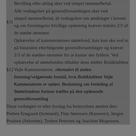
Bevilling eller afslag sker ved simpel stemmeflertal.
Alle vedtagelser på generalforsamlingen sker ved
simpel stemmeflertal, til vedtagelser om ændringer i lovene
§11
og om foreningens frivillige opløsning kræves mindst 2/3 af
de mødte stemmer.
Ophævelse af kammeraternes støttefond, kan kun ske ved to
på hinanden efterfølgende generalforsamlinger og kræver
2/3 af de mødtes stemmer for at kunne ske fyldest. Ved
ophævelse af støttefonden tilfalder dens midler Boldklubben
§12
Vejle Kammeraterne, a
lternativt til anden
forening/velgørende formål, hvis Boldklubben Vejle
Kammeraterne er opløst. Beslutning om fordeling af
Støttefondens formue træffes på den opløsende
generalforsamling
Disse vedtægter er efter forslag fra bestyrelsen ændret den:
Preben Erngaard (formand), Finn Sørensen (Kasserer), Jørgen
Poulsen (Sekretær), Torben Petersen og Joachim Mogensen.