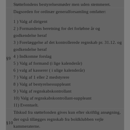
Støttefondens bestyrelsesmøder men uden stemmeret.
Dagsorden for ordinær generalforsamling omfatter:
1 ) Valg af dirigent
2 ) Formandens beretning for det forløbne år og
godkendelse heraf
3 ) Forelæggelse af det kontrollerede regnskab pr. 31.12. og
godkendelse heraf
4 ) Indkomne forslag
§9
5 ) Valg af formand (i lige kalenderår)
6 ) valg af kasserer ( i ulige kalenderår)
7 ) Valg af 1 eller 2 medstyrere
8 ) Valg af bestyrelsessuppleant
9 ) Valg af regnskabskontrollant
10) Valg af regnskabskontrollant-suppleant
11) Eventuelt.
Tilskud fra støttefonden gives kun efter skriftlig ansøgning,
der også tillægges regnskab fra boldklubben vejle
§10
kammeraterne.