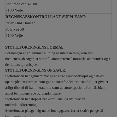
Sedumhaven 41 mf
7100 Vejle
REGNSKABSKONTROLLANT SUPPLEANT:
Peter Lind Hansen
Polarvej 58
7100 Vejle
STØTTEFORENINGENS FORMÅL:
Foreningen er en sammenslutning af interesserede, som ved
medlemsskab søger, at støtte "kammeraterne" moralsk, økonomisk og i
det idrætslige arbejde.
STØTTEFORENINGENS OPGAVER:
Støttefonden har gennem mange år arrangeret bankospil og derved
oparbejdet en formue, som gør at støttefonden er i stand til, at give et
årligt tilskud til kammeraterne, samt at støtte specielle formål, bland
andet tennisbanerene og ungdomsture.
Støttefonden har stoppet bankospillene, da det blev en
underskudsforretning.
Støttefonden påtager sig nu ad hoc opgaver, for at skaffe penge til
kammeraterne.